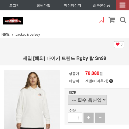
로그인
회원가입
마이페이지
최근본상품
NIKE
Jacket & Jersey
0
세일 [해외] 나이키 트렌드 Rgby 탑 Sn99
78,080
상품가
원
배송비
개별(비례추가)
SIZE
수량