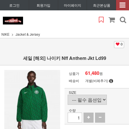
로그인
회원가입
마이페이지
최근본상품
NIKE
Jacket & Jersey
0
세일 [해외] 나이키 Nff Anthem Jkt Ld99
61,480
상품가
원
배송비
개별(비례추가)
SIZE
수량