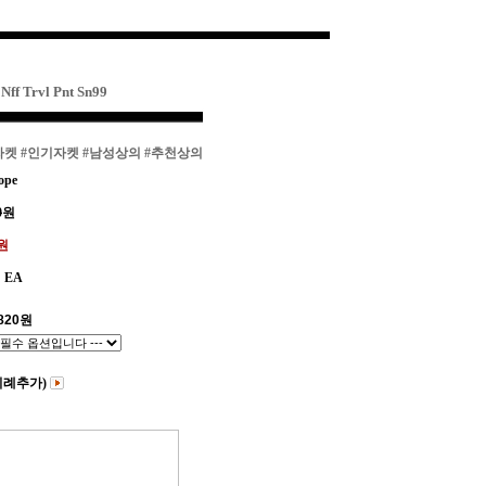
 Trvl Pnt Sn99
자켓
#인기자켓
#남성상의
#추천상의
ope
0
원
0원
EA
820
원
비례추가)