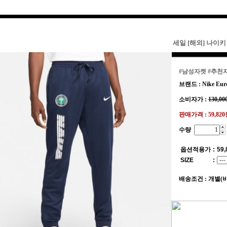
세일 [해외] 나이키 Nff
#남성자켓
#추천
브랜드 : Nike Eur
소비자가 :
130,00
판매가격 :
59,82
수량
옵션적용가
:
59,
SIZE
:
배송조건 : 개별(