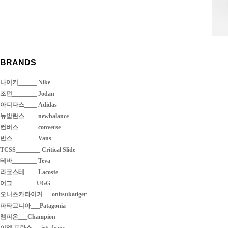
BRANDS
나이키______ Nike
조던________ Jodan
아디다스____ Adidas
뉴발란스____ newbalance
컨버스______ converse
반스________ Vans
TCSS________ Critical Slide
테바________ Teva
라코스테____ Lacoste
어그________UGG
오니츠카타이거___onitsukatiger
파타고니아___Patagonia
챔피온___Champion