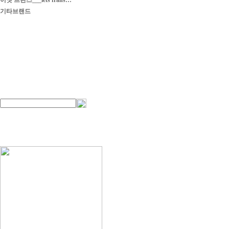
이엣 프란스___iets frans…
기타브랜드