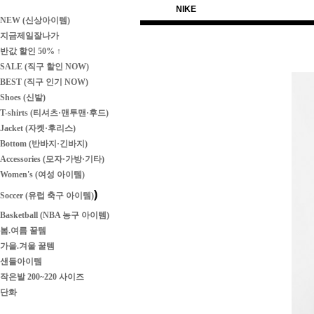
NIKE
NEW (신상아이템)
지금제일잘나가
반값 할인 50% ↑
SALE (직구 할인 NOW)
BEST (직구 인기 NOW)
Shoes (신발)
T-shirts (티셔츠·맨투맨·후드)
Jacket (자켓·후리스)
Bottom (반바지·긴바지)
Accessories (모자·가방·기타)
Women's (여성 아이템)
)
Soccer (유럽 축구 아이템)
Basketball (NBA 농구 아이템)
봄.여름 꿀템
가을.겨울 꿀템
샌들아이템
작은발 200~220 사이즈
단화