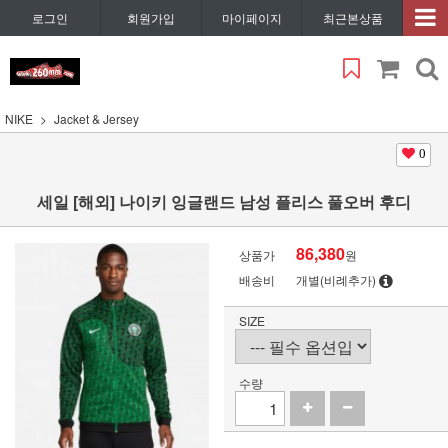
로그인
회원가입
마이페이지
최근본상품
NIKE
Jacket & Jersey
0
세일 [해외] 나이키 잉글랜드 남성 플리스 풀오버 후디
86,380
상품가
원
배송비
개별(비례추가)
SIZE
수량