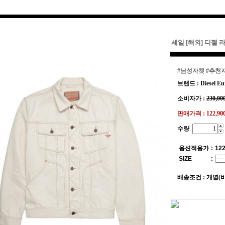
세일 [해외] 디젤 
#남성자켓
#추천
브랜드 : Diesel Eu
소비자가 :
230,00
판매가격 :
122,9
수량
옵션적용가
:
122
SIZE
:
배송조건 : 개별(