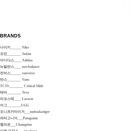
BRANDS
나이키______ Nike
조던________ Jodan
아디다스____ Adidas
뉴발란스____ newbalance
컨버스______ converse
반스________ Vans
TCSS________ Critical Slide
테바________ Teva
라코스테____ Lacoste
어그________UGG
오니츠카타이거___onitsukatiger
파타고니아___Patagonia
챔피온___Champion