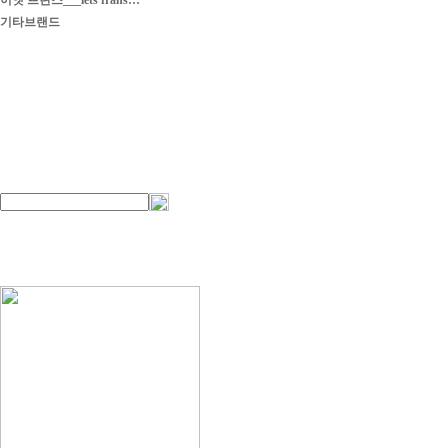
이엣 프란스___iets frans…
기타브랜드