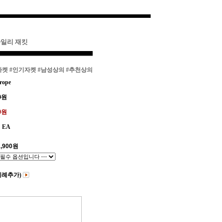
라일리 재킷
자켓
#인기자켓
#남성상의
#추천상의
rope
0
원
00원
EA
,900
원
비례추가)