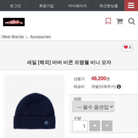
로그인
회원가입
마이페이지
최근본상품
Other Brands
Accessories
0
세일 [해외] 바버 비콘 프램웰 비니 모자
48,200
상품가
원
배송비
개별(비례추가)
SIZE
수량