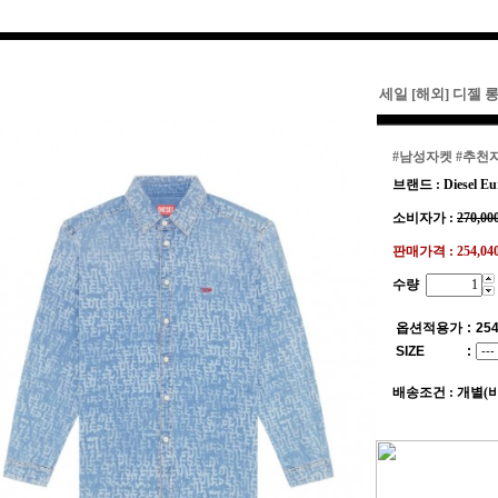
세일 [해외] 디젤 
#남성자켓
#추천
브랜드 : Diesel Eu
소비자가 :
270,00
판매가격 :
254,0
수량
옵션적용가
:
254
SIZE
:
배송조건 : 개별(