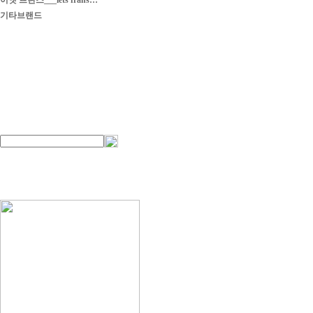
이엣 프란스___iets frans…
기타브랜드