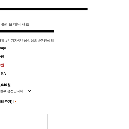
롱 슬리브 데님 셔츠
자켓
#인기자켓
#남성상의
#추천상의
rope
0
원
40원
EA
,040
원
비례추가)