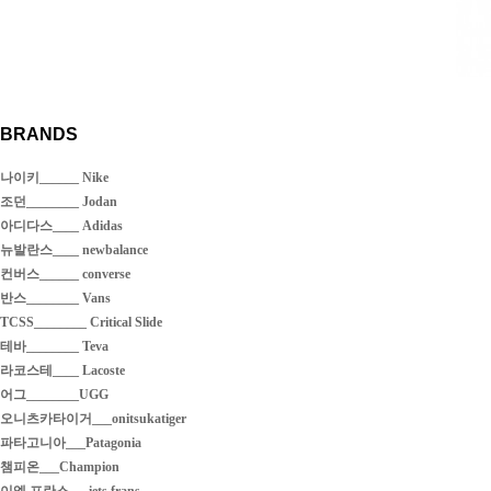
BRANDS
나이키______ Nike
조던________ Jodan
아디다스____ Adidas
뉴발란스____ newbalance
컨버스______ converse
반스________ Vans
TCSS________ Critical Slide
테바________ Teva
라코스테____ Lacoste
어그________UGG
오니츠카타이거___onitsukatiger
파타고니아___Patagonia
챔피온___Champion