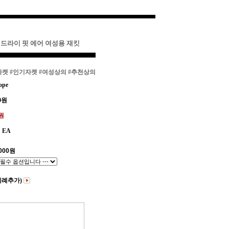
 드라이 핏 에어 여성용 재킷
자켓
#인기자켓
#여성상의
#추천상의
ope
0
원
0원
EA
000
원
비례추가)