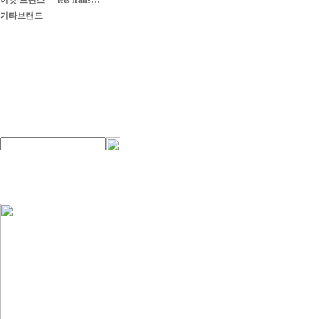
이엣 프란스___iets frans…
기타브랜드