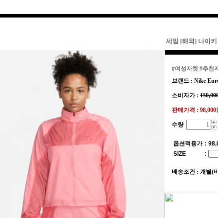
세일 [해외] 나이키
#여성자켓
#추천
브랜드 : Nike Eur
소비자가 :
150,00
판매가격 :
98,00
수량
옵션적용가
:
98,
SIZE
:
배송조건 : 개별(