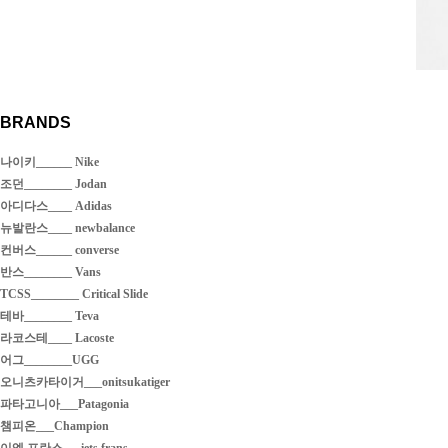
BRANDS
나이키______ Nike
조던________ Jodan
아디다스____ Adidas
뉴발란스____ newbalance
컨버스______ converse
반스________ Vans
TCSS________ Critical Slide
테바________ Teva
라코스테____ Lacoste
어그________UGG
오니츠카타이거___onitsukatiger
파타고니아___Patagonia
챔피온___Champion