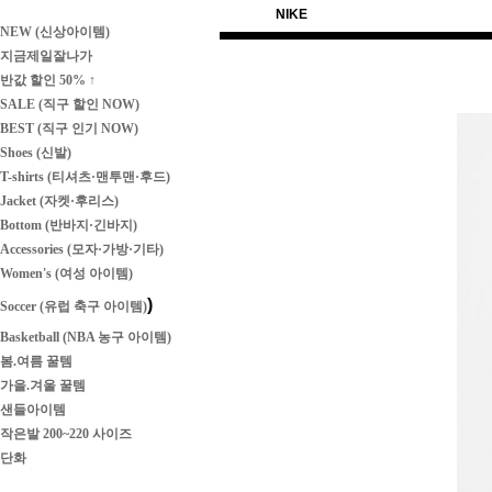
NIKE
NEW (신상아이템)
지금제일잘나가
반값 할인 50% ↑
SALE (직구 할인 NOW)
BEST (직구 인기 NOW)
Shoes (신발)
T-shirts (티셔츠·맨투맨·후드)
Jacket (자켓·후리스)
Bottom (반바지·긴바지)
Accessories (모자·가방·기타)
Women's (여성 아이템)
)
Soccer (유럽 축구 아이템)
Basketball (NBA 농구 아이템)
봄.여름 꿀템
가을.겨울 꿀템
샌들아이템
작은발 200~220 사이즈
단화