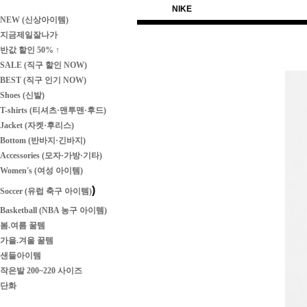
NIKE
NEW (신상아이템)
지금제일잘나가
반값 할인 50% ↑
SALE (직구 할인 NOW)
BEST (직구 인기 NOW)
Shoes (신발)
T-shirts (티셔츠·맨투맨·후드)
Jacket (자켓·후리스)
Bottom (반바지·긴바지)
Accessories (모자·가방·기타)
Women's (여성 아이템)
)
Soccer (유럽 축구 아이템)
Basketball (NBA 농구 아이템)
봄.여름 꿀템
가을.겨울 꿀템
샌들아이템
작은발 200~220 사이즈
단화