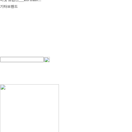
이엣 프란스___iets frans…
기타브랜드