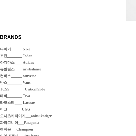
BRANDS
나이키______ Nike
조던________ Jodan
아디다스____ Adidas
뉴발란스____ newbalance
컨버스______ converse
반스________ Vans
TCSS________ Critical Slide
테바________ Teva
라코스테____ Lacoste
어그________UGG
오니츠카타이거___onitsukatiger
파타고니아___Patagonia
챔피온___Champion