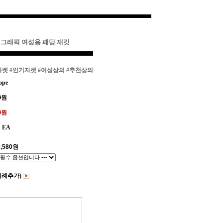
 그래픽 여성용 패딩 재킷
자켓
#인기자켓
#여성상의
#추천상의
ope
0
원
80원
EA
,580
원
비례추가)