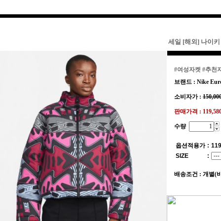
세일 [해외] 나이키
#여성자켓
#추천
브랜드 : Nike Eur
소비자가 :
150,00
판매가격 :
119,5
수량
옵션적용가
:
119
SIZE
:
배송조건 : 개별(