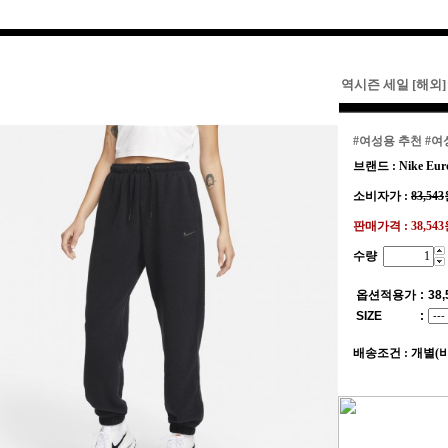
역시즌 세일 [해외]
#여성용 추천
#여
브랜드 : Nike Eur
소비자가 :
83,543
판매가격 :
38,54
수량
옵션적용가
:
38,
SIZE
:
배송조건 : 개별(