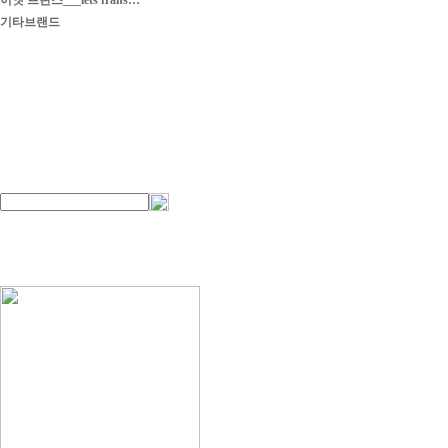
이엣 프란스___iets frans…
기타브랜드