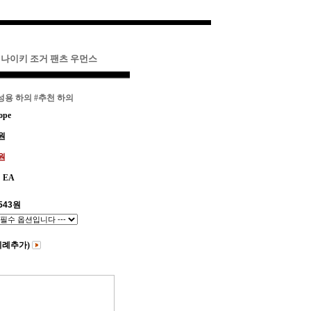
 나이키 조거 팬츠 우먼스
성용 하의
#추천 하의
ope
원
3원
EA
543
원
비례추가)