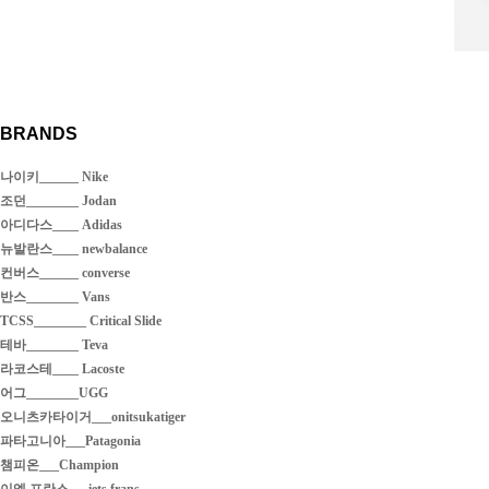
BRANDS
나이키______ Nike
조던________ Jodan
아디다스____ Adidas
뉴발란스____ newbalance
컨버스______ converse
반스________ Vans
TCSS________ Critical Slide
테바________ Teva
라코스테____ Lacoste
어그________UGG
오니츠카타이거___onitsukatiger
파타고니아___Patagonia
챔피온___Champion