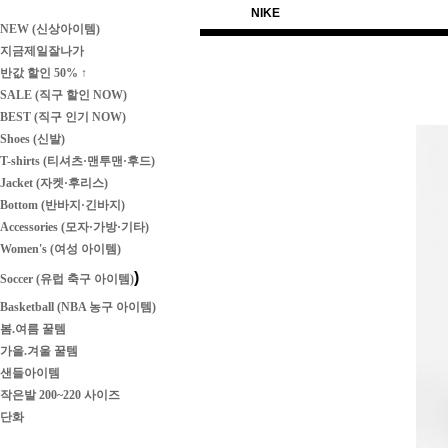
NIKE
NEW (신상아이템)
지금제일잘나가
반값 할인 50% ↑
SALE (직구 할인 NOW)
BEST (직구 인기 NOW)
Shoes (신발)
T-shirts (티셔츠·맨투맨·후드)
Jacket (자켓·후리스)
Bottom (반바지·긴바지)
Accessories (모자·가방·기타)
Women's (여성 아이템)
)
Soccer (유럽 축구 아이템)
Basketball (NBA 농구 아이템)
봄.여름 꿀템
가을.겨울 꿀템
샌들아이템
작은발 200~220 사이즈
단화